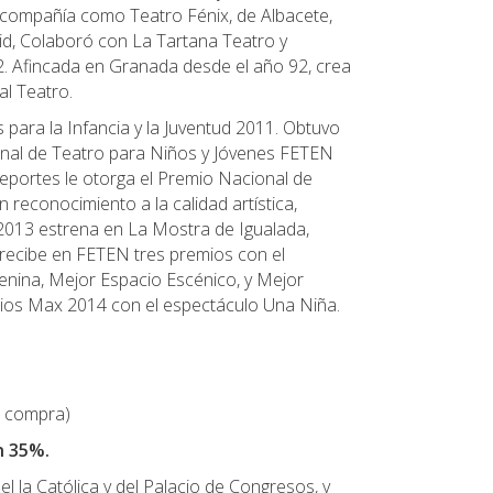
 compañía como Teatro Fénix, de Albacete,
d, Colaboró con La Tartana Teatro y
2. Afincada en Granada desde el año 92, crea
al Teatro.
para la Infancia y la Juventud 2011. Obtuvo
ional de Teatro para Niños y Jóvenes FETEN
 Deportes le otorga el Premio Nacional de
n reconocimiento a la calidad artística,
 2013 estrena en La Mostra de Igualada,
 recibe en FETEN tres premios con el
enina, Mejor Espacio Escénico, y Mejor
emios Max 2014 con el espectáculo Una Niña.
la compra)
n 35%.
bel la Católica y del Palacio de Congresos, y