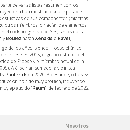
parte de varias listas resumen con los
 trayectoria han mostrado una imparable
s estilísticas de sus componentes (mientras
ix
, otros miembros lo hacían de elementos
 en el rock progresivo de Yes; sin olvidar la
h
y
Boulez
hasta
Xenakis
o
Ravel
).
rgo de los años, siendo Froese el único
de Froese en 2015, el grupo está bajo el
egido de Froese y el miembro actual de la
05). A él se han sumado la violinista
4 y
Paul Frick
en 2020. A pesar de, o tal vez
oducción ha sido muy prolífica, incluyendo
 muy aplaudido “
Raum
”, de febrero de 2022.
Nosotros