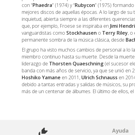
con “
Phaedra
” (1974) y “
Rubycon
” (1975) formando 
mejores discos de aquellas épocas. A lo largo de su
inquietud, abierta siempre a las diferentes querencia
que, por ejemplo, Froese se inspiraba en
Jimi Hendr
vanguardistas como
Stockhausen
o
Terry Riley
, o
permanente sombra de la música clásica, desde
Bac
El grupo ha visto muchos cambios de personal a lo la
miembro continuo hasta su muerte. Desde la muerte 
liderazgo de
Thorsten Quaeschning
(el sucesor el
banda con más años de servicio, ya que se unió en 20
Hoshiko Yamane
en 2011,
Ulrich Schnauss
en 201
debido a tantas entradas y salidas de músicos, su pr
más de un centenar de álbumes. El último de ellos, el
Ayuda