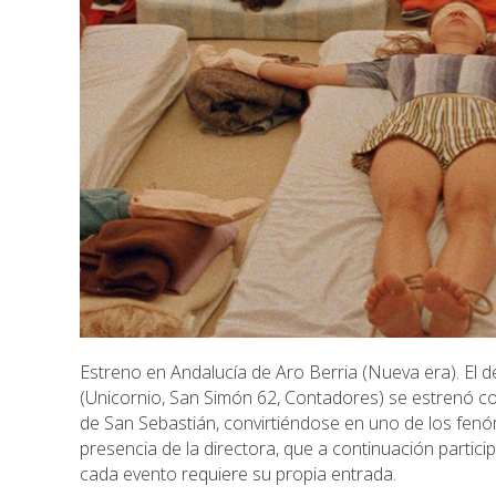
Estreno en Andalucía de Aro Berria (Nueva era). El de
(Unicornio, San Simón 62, Contadores) se estrenó con
de San Sebastián, convirtiéndose en uno de los fenóm
presencia de la directora, que a continuación partici
cada evento requiere su propia entrada.