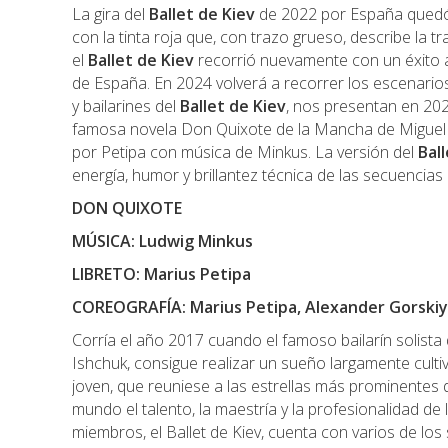
La gira del
Ballet de Kiev
de 2022 por España quedó
con la tinta roja que, con trazo grueso, describe la 
el
Ballet de Kiev
recorrió nuevamente con un éxito ar
de España. En 2024 volverá a recorrer los escenario
y bailarines del
Ballet de Kiev
, nos presentan en 20
famosa novela Don Quixote de la Mancha de Miguel 
por Petipa con música de Minkus. La versión del
Bal
energía, humor y brillantez técnica de las secuencias
DON QUIXOTE
MÚSICA: Ludwig Minkus
LIBRETO: Marius Petipa
COREOGRAFÍA: Marius Petipa, Alexander Gorskiy
Corría el año 2017 cuando el famoso bailarín solista 
Ishchuk, consigue realizar un sueño largamente culti
joven, que reuniese a las estrellas más prominentes 
mundo el talento, la maestría y la profesionalidad de 
miembros, el Ballet de Kiev, cuenta con varios de los 